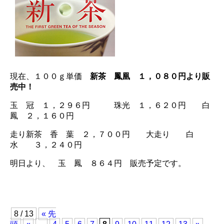
現在、１００ｇ単価
新茶 鳳凰 １，０８０円より販
売中！
玉 冠 １，２９６円 珠光 １，６２０円 白
鳳 ２，１６０円
走り新茶 香 葉 ２，７００円 大走り 白
水 ３，２４０円
明日より、 玉 鳳 ８６４円 販売予定です。
8 / 13
« 先