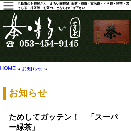
浜松市のお茶屋さん まるい園茶舗│玉露・煎茶・玄米茶・くき茶・粉茶・ほ
うじ茶・抹茶等 お茶のことならお任せ下さい
HOME
»
お知らせ
»
お知らせ
ためしてガッテン！ 「スーパ
ー緑茶」