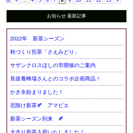
頭
«
...
4
5
6
7
8
9
10
11
12
13
»
お知らせ 最新記事
2022年 新茶シーズン
秋づくり煎茶「さえみどり」
サザンクロスほしの市開催のご案内
長坂養蜂場さんとのコラボ企画商品！
かき氷始まりました！
厄除け新茶🍂 アマビエ
新茶シーズン到来 🍂
大走り新茶入荷いたしました！