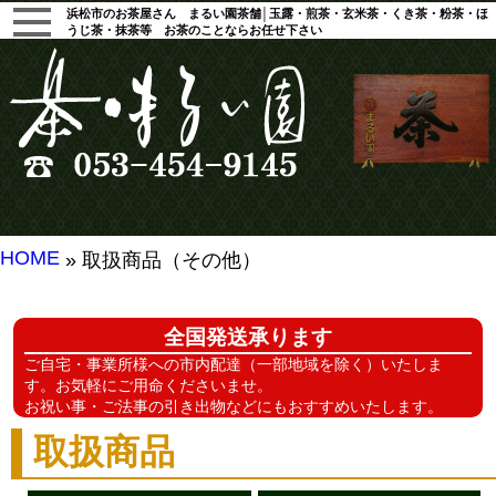
浜松市のお茶屋さん まるい園茶舗│玉露・煎茶・玄米茶・くき茶・粉茶・ほ
うじ茶・抹茶等 お茶のことならお任せ下さい
HOME
» 取扱商品（その他）
全国発送承ります
ご自宅・事業所様への市内配達（一部地域を除く）いたしま
す。お気軽にご用命くださいませ。
お祝い事・ご法事の引き出物などにもおすすめいたします。
取扱商品