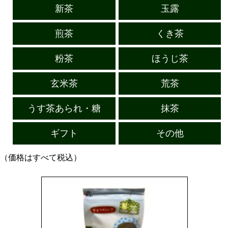
新茶
玉露
煎茶
くき茶
粉茶
ほうじ茶
玄米茶
荒茶
うす茶あられ・糖
抹茶
ギフト
その他
（価格はすべて税込）