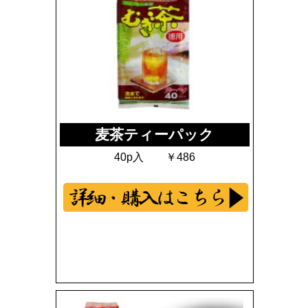
麦茶ティーパック
40p入 ￥486