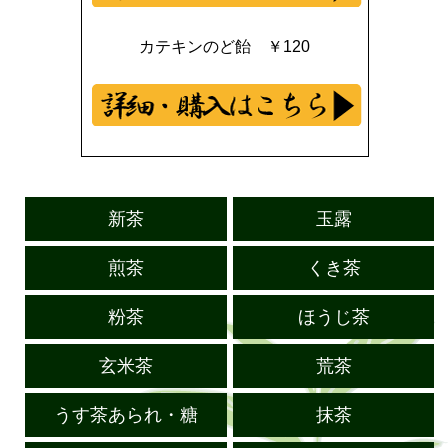
カテキンのど飴 ￥120
新茶
玉露
煎茶
くき茶
粉茶
ほうじ茶
玄米茶
荒茶
うす茶あられ・糖
抹茶