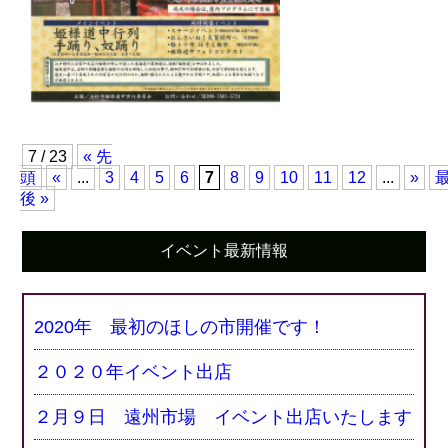
7 / 23
« 先
頭
«
...
3
4
5
6
7
8
9
10
11
12
...
»
後 »
イベント最新情報
2020年 最初のほしの市開催です！
２０２０年イベント出店
２月９日 遠州市場 イベント出店いたします