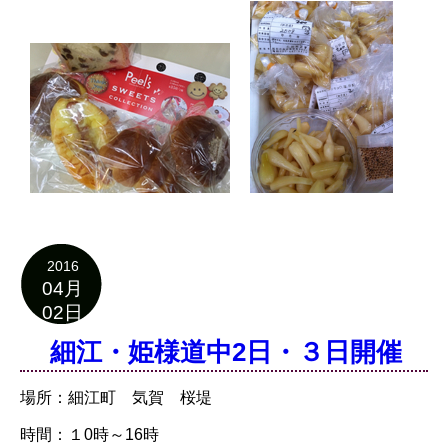
2016
04月
02日
細江・姫様道中2日・３日開催
場所：細江町 気賀 桜堤
時間：１0時～16時