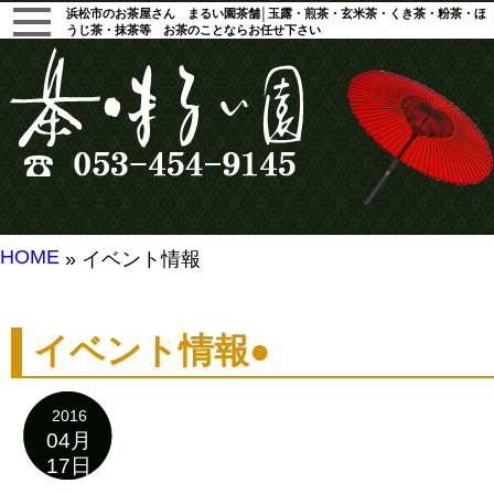
浜松市のお茶屋さん まるい園茶舗│玉露・煎茶・玄米茶・くき茶・粉茶・ほ
うじ茶・抹茶等 お茶のことならお任せ下さい
HOME
» イベント情報
イベント情報●
2016
04月
17日