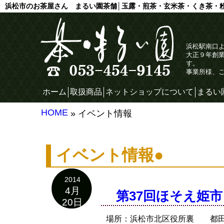
浜松市のお茶屋さん まるい園茶舗│玉露・煎茶・玄米茶・くき茶・
浜松駅南口
大正９年創
す。
事業所様、
ホーム
取扱商品
ネットショップについて
まるい
HOME
» イベント情報
イベント情報●
2014
4月
第37回ほそえ姫市
20日
場所：浜松市北区役所裏 都