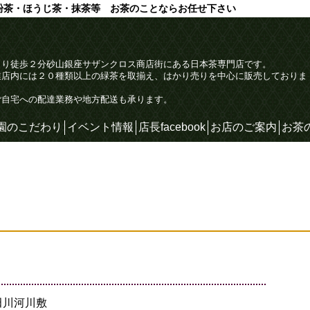
粉茶・ほうじ茶・抹茶等 お茶のことならお任せ下さい
より徒歩２分砂山銀座サザンクロス商店街にある日本茶専門店です。
業店内には２０種類以上の緑茶を取揃え、はかり売りを中心に販売しておりま
ご自宅への配達業務や地方配送も承ります。
園のこだわり
イベント情報
店長facebook
お店のご案内
お茶
田川河川敷