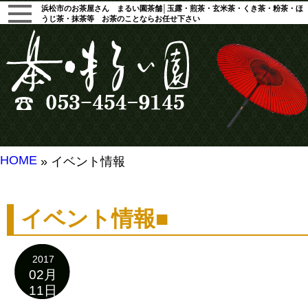
浜松市のお茶屋さん まるい園茶舗│玉露・煎茶・玄米茶・くき茶・粉茶・ほ
うじ茶・抹茶等 お茶のことならお任せ下さい
HOME
» イベント情報
イベント情報■
2017
02月
11日